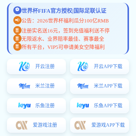
输流程，通过部署全球 CDN 加速节点，实现不同地
区高速访问与高并发下的稳定运行，全面提升用户操
作流畅度。
以信任构建口碑
所有服务均基于合规化机制运营，平台数据透明、交
易流程规范，长期致力于构建高可信度生态系统，持
续服务全球数百万用户，树立良好品牌形象。