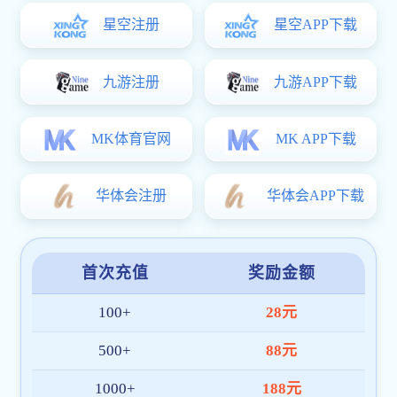
2026-06-24 00:08
40 次阅读
铁林回顾17年马刺与19年勇士的伤病遗憾
与机会之争
本文将围绕2017年圣安东尼奥马刺与2019年金州勇士
两支球队在伤病方面的遗憾与机会进行深入分析。首
先，文章将概述这两支球队在各自赛季的表现及其面
临的伤病困扰，接着探讨伤病对球队战绩的直接影
响，以及如何改变了整个季后赛的格局。此外，还将
分析这些伤病对球员职业生涯和团队氛围的影响，最
后讨论如何从中获得经验教训以应对未来可能出现的