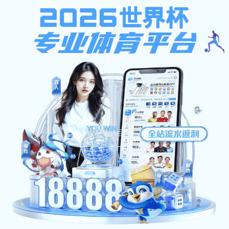
立即注册
世界杯官网登录入口
官
网 · 权威体育数据平台
世界杯官网登录入口 OFFICIAL WEBSITE
自2022年创立以来，
世界杯官网登录入口
致力于为用
户提供包括NBA、英超、欧洲杯、LPL在内的热门赛事
直播与数据服务，广受用户信赖。
立即下载世界杯官网登录入口APP