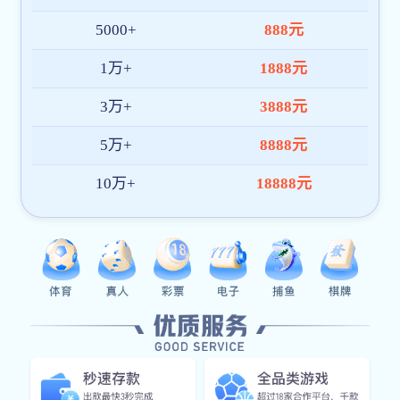
重要性，希望通过强化训练提升球员们的抗压能力。
最后，他希望全队上下齐心协力，共同推动球队向更
高目标迈进。这篇文章将从上述四个方面深入探讨刘
越海的执教理念及其对呼和浩特足球未来发展的影
响。
1、坚持硬朗风格的重要性
呼和浩特队自成立以来，一直以其硬朗、拼搏的风格
著称。这种风格不仅体现在球员们对比赛态度上的坚
韧不拔，也反映在他们在场上的表现上。刘越海认
为，要继续保持这一特点，因为它是球队文化的一部
分，是吸引球迷、增强球队凝聚力的重要因素。
此外，硬朗风格让呼和浩特队在面对强敌时不易被击
溃。无论是在防守还是进攻中，这种拼搏精神都能促