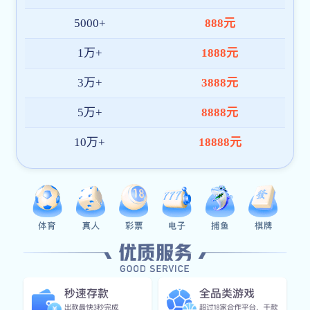
1、霍姆格伦的个人能力
霍姆格伦作为一名年轻的内线球员，他在场上的综合
能力引人注目。身高达到2米13的他，不仅拥有出色
的防守能力，还具备较强的进攻技巧。这种独特的身
材优势，使得他在篮下具有一定威胁，同时也能利用
外线投射来拉开空间，从而增加球队进攻选择。
此外，霍姆格伦在场上的灵活性和机动性也是他的强
项。他能够快速适应不同的位置，无论是作为中锋还
是大前锋，都能游刃有余。这种多面手属性，让许多
球队对他产生了浓厚兴趣，特别是在现代篮球越来越
重视小球风格和空间化打法的背景下。
最后，在心理素质方面，霍姆格伦展现出了极佳的大
赛经验。他曾在大学时期带领球队取得优异成绩，并