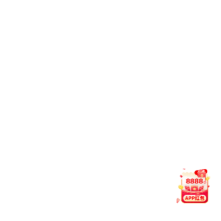
随着交易截止日期逐渐逼近，各种传言和赔率层出不
穷。在这种情况下，机构对于各支球队获得霍姆格伦
可能性的预测，也成为了球迷广泛讨论的话题。目前
来看，根据相关数据分析，雄鹿似乎略占优势，但骑
士并不会轻易放弃，他们会继续施加压力，希望最终
能够达成交易。
此外，由于薪资空间等问题，一些团队也不得不考虑
放弃其他重要球员以腾出位置。因此，在这场关于霍
姆格伦的争夺战中，涉及到的不仅是具体球员，还有
整个团队未来的发展方向，这让事情更加复杂，也更
加值得关注。
4、未来影响及展望
如果最终霍姆格伦加盟其中一支球队，无疑将会对该