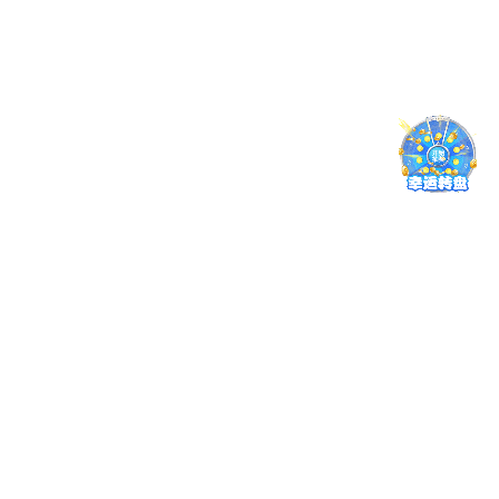
格伦恰好能够填补这个空缺，为骑士提供更多战术选
择，尤其是在面对强敌时可以通过他的防守来提高成
功率。
综上所述，无论是雄鹿还是骑士，对霍姆格伦都有着
迫切而明确的需求。这使得两队之间的争夺愈加白热
化，各自都希望通过这个交易机会来提升自己在联盟
中的地位。
3、交易市场动态分析
当前NBA交易市场相对活跃，各支球队纷纷寻求通过
调整阵容来达到新的高度。在这样的环境下，不少球
队对霍姆格伦表达了浓厚兴趣，而对于雄鹿与骑士这
两支球队来说，他们都想借此机会重新洗牌，加快自
己的重建或争冠步伐。