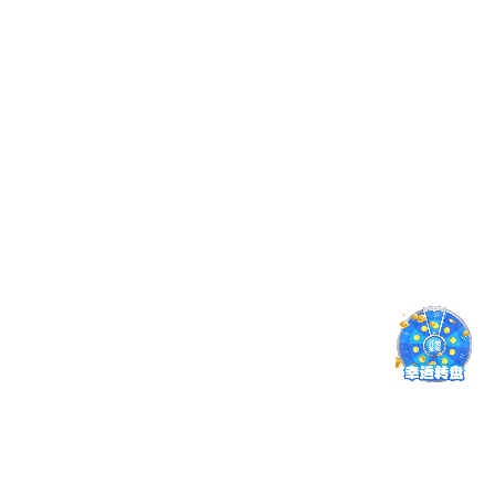
年龄较小，他可以承受更大的训练量，并且迅速恢
复。但随着年纪增长，他逐渐意识到需要调整自己的
训练方式来适应身体变化。
此外，黄健翔提到过C罗在每个赛季开始前都会进行
详细评估，根据自身情况制定个性化训练计划。他注
重核心力量、柔韧性和持久性的提升，这使得即使在
34岁以后，他依然能够保持令人惊讶的竞技水平。这
种科学合理的方法正是他长时间处于巅峰状态的重要
原因之一。
通过这些细致入微的调整，C罗不仅克服了年龄带来
的挑战，还不断突破自我极限，为其他运动员树立了
榜样。这种持续进化与适应能力，是他能够维持高水
准竞争的重要保障，也让我们看到了一个伟大运动员