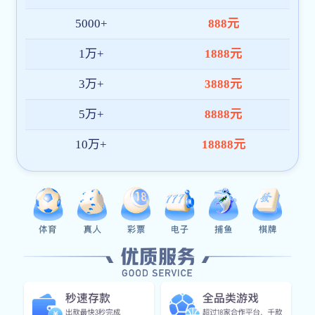
总结出保持良好体能的重要性对于任何职业运动员来
说都是不可或缺的。通过深入剖析这些要素，希望读
者能够更全面地理解C罗这一传奇球员所展现出的优
秀竞技状态以及其背后的付出。
1、体能对竞技表现的影响
首先，体能是运动员在比赛中发挥水平的重要基础。
对于足球运动员而言，尤其是在高强度、高节奏的比
赛中，良好的身体素质能够直接决定他们在场上的表
现。C罗以其卓越的速度和爆发力著称，这些优势都
源于他长期以来对自身体能状况的严格把控。
其次，在比赛进行到关键时刻时，球员是否能够保持
足够的耐力和灵活性往往决定了比赛结果。例如，当
比赛进入加时赛阶段，如果一名球员因疲劳而无法有