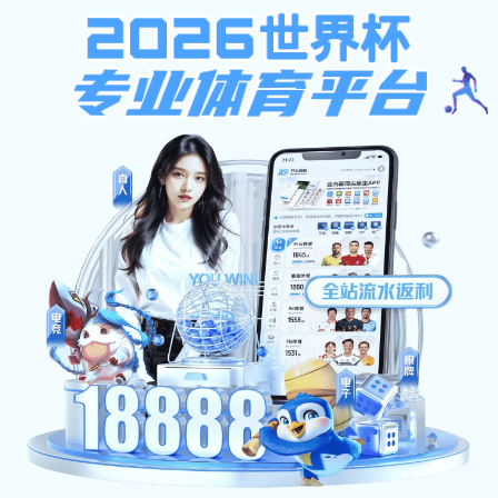
立即注册
世界杯官网登录入口
官
网 · 权威体育数据平台
世界杯官网登录入口 OFFICIAL WEBSITE
自2022年创立以来，
世界杯官网登录入口
致力于为用
户提供包括NBA、英超、欧洲杯、LPL在内的热门赛事
直播与数据服务，广受用户信赖。
立即下载世界杯官网登录入口APP